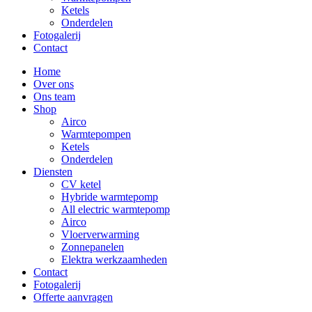
Ketels
Onderdelen
Fotogalerij
Contact
Home
Over ons
Ons team
Shop
Airco
Warmtepompen
Ketels
Onderdelen
Diensten
CV ketel
Hybride warmtepomp
All electric warmtepomp
Airco
Vloerverwarming
Zonnepanelen
Elektra werkzaamheden
Contact
Fotogalerij
Offerte aanvragen