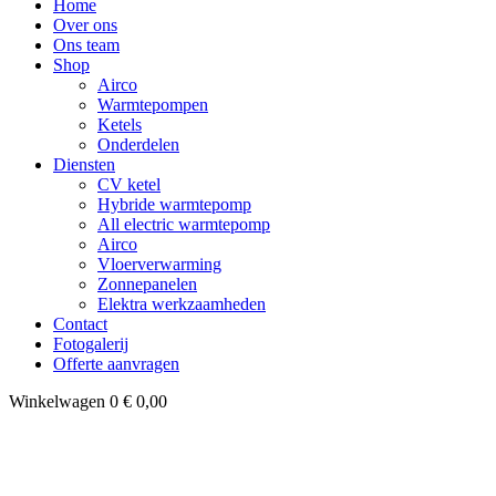
Home
Over ons
Ons team
Shop
Airco
Warmtepompen
Ketels
Onderdelen
Diensten
CV ketel
Hybride warmtepomp
All electric warmtepomp
Airco
Vloerverwarming
Zonnepanelen
Elektra werkzaamheden
Contact
Fotogalerij
Offerte aanvragen
Winkelwagen
0
€
0,00