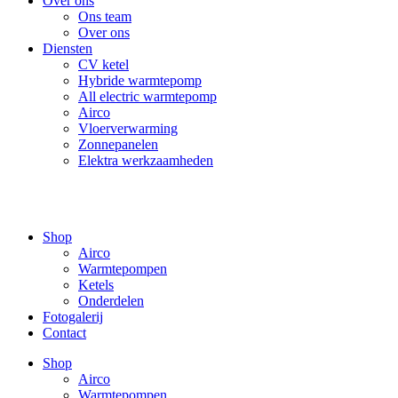
Over ons
Ons team
Over ons
Diensten
CV ketel
Hybride warmtepomp
All electric warmtepomp
Airco
Vloerverwarming
Zonnepanelen
Elektra werkzaamheden
Shop
Airco
Warmtepompen
Ketels
Onderdelen
Fotogalerij
Contact
Shop
Airco
Warmtepompen