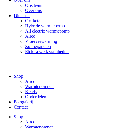
Over ons
Ons team
Over ons
Diensten
CV ketel
Hybride warmtepomp
All electric warmtepomp
Airco
Vloerverwarming
Zonnepanelen
Elektra werkzaamheden
Shop
Airco
Warmtepompen
Ketels
Onderdelen
Fotogalerij
Contact
Shop
Airco
Warmtepompen