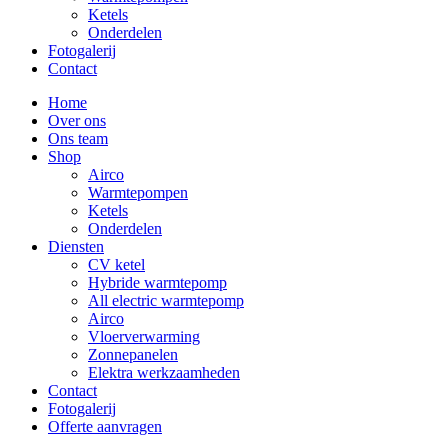
Ketels
Onderdelen
Fotogalerij
Contact
Home
Over ons
Ons team
Shop
Airco
Warmtepompen
Ketels
Onderdelen
Diensten
CV ketel
Hybride warmtepomp
All electric warmtepomp
Airco
Vloerverwarming
Zonnepanelen
Elektra werkzaamheden
Contact
Fotogalerij
Offerte aanvragen