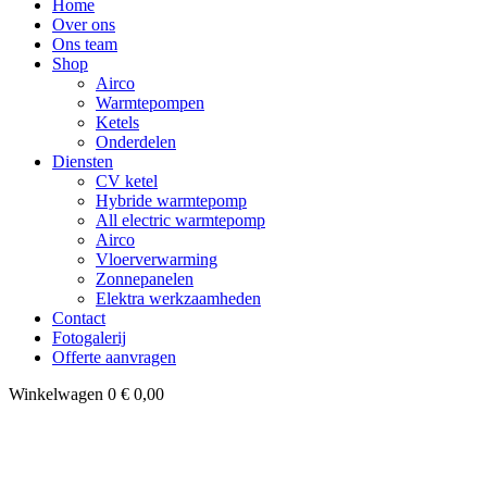
Home
Over ons
Ons team
Shop
Airco
Warmtepompen
Ketels
Onderdelen
Diensten
CV ketel
Hybride warmtepomp
All electric warmtepomp
Airco
Vloerverwarming
Zonnepanelen
Elektra werkzaamheden
Contact
Fotogalerij
Offerte aanvragen
Winkelwagen
0
€
0,00